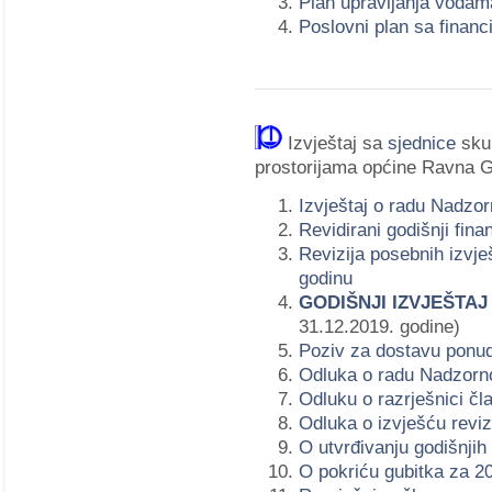
Plan upravljanja vodama
Poslovni plan sa finan
Izvještaj sa
sjednice
skup
prostorijama općine Ravna 
Izvještaj o radu Nadzo
Revidirani godišnji fina
Revizija posebnih izvje
godinu
GODIŠNJI IZVJEŠTA
31.12.2019. godine)
Poziv za dostavu ponu
Odluka o radu Nadzorn
Odluku o razrješnici č
Odluka o izvješću revi
O utvrđivanju godišnjih
O pokriću gubitka za 2