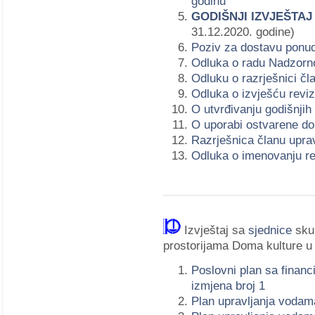
godinu
GODIŠNJI IZVJEŠTA
31.12.2020. godine)
Poziv za dostavu ponu
Odluka o radu Nadzorn
Odluku o razrješnici č
Odluka o izvješću revi
O utvrđivanju godišnjih
O uporabi ostvarene dob
Razrješnica članu upra
Odluka o imenovanju re
Izvještaj sa
sjednice
skup
prostorijama Doma kulture u
Poslovni plan sa finan
izmjena broj 1
Plan upravljanja vodam