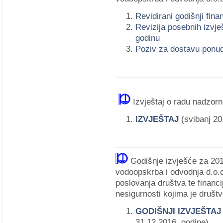
Revidirani godišnji fina
Revizija posebnih izvje
godinu
Poziv za dostavu ponu
Izvještaj o radu nadzor
IZVJEŠTAJ
(svibanj 20
Godišnje izvješće za 20
vodoopskrba i odvodnja d.o.o.
poslovanja društva te financij
nesigurnosti kojima je društv
GODIŠNJI IZVJEŠTA
31.12.2016. godine)