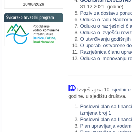
GODIŠNJI IZVJEŠTA
10/08/2026
31.12.2021. godine)
Poziv za dostavu ponu
Švicarsko hrvatski program
Odluka o radu Nadzorn
Odluku o razrješnici č
Odluka o izvješću revi
O utvrđivanju godišnjih
O uporabi ostvarene dob
Razrješnica članu upra
Odluka o imenovanju re
Izvještaj sa 10.
sjednice
godine.
u sjedištu društva.
Poslovni plan sa finan
izmjena broj 1
Poslovni plan sa finan
Plan upravljanja vodam