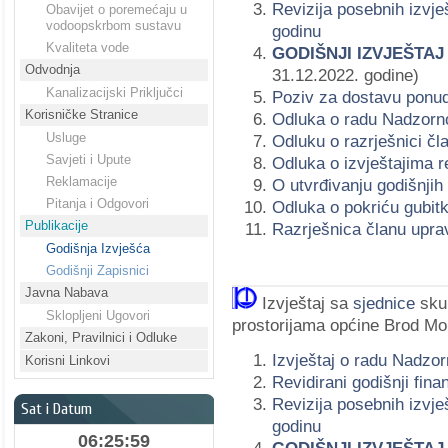
Revizija posebnih izvje
Obavijet o poremećaju u
vodoopskrbom sustavu
godinu
Kvaliteta vode
GODIŠNJI IZVJEŠTA
Odvodnja
31.12.2022. godine)
Kanalizacijski Priključci
Poziv za dostavu ponu
Korisničke Stranice
Odluka o radu Nadzorn
Usluge
Odluku o razrješnici č
Savjeti i Upute
Odluka o izvještajima r
Reklamacije
O utvrđivanju godišnjih
Pitanja i Odgovori
Odluka o pokriću gubit
Publikacije
Razrješnica članu upra
Godišnja Izvješća
Godišnji Zapisnici
Javna Nabava
Izvještaj sa
sjednice
skup
Sklopljeni Ugovori
prostorijama općine Brod Mo
Zakoni, Pravilnici i Odluke
Izvještaj o radu Nadzo
Korisni Linkovi
Revidirani godišnji fina
Revizija posebnih izvje
Sat i Datum
godinu
06:26:00