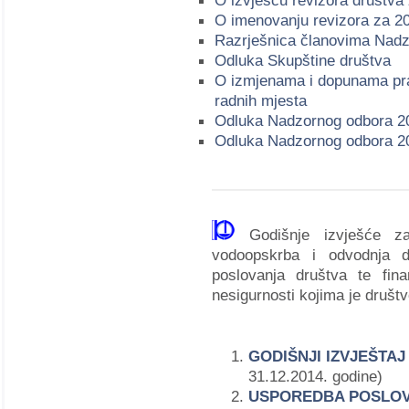
O izvješću revizora društva
O imenovanju revizora za 2
Razrješnica članovima Nad
Odluka Skupštine društva
O izmjenama i dopunama pravi
radnih mjesta
Odluka Nadzornog odbora 20
Odluka Nadzornog odbora 20
Godišnje izvješće z
vodoopskrba i odvodnja d.
poslovanja društva te fina
nesigurnosti kojima je društv
GODIŠNJI IZVJEŠTA
31.12.2014. godine)
USPOREDBA POSLO