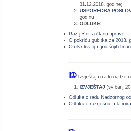
31.12.2018. godine)
USPOREDBA POSLO
godinu
ODLUKE
:
Razrješnica članu uprave
O pokriću gubitka za 2018. 
O utvrđivanju godišnjih fina
Izvještaj o radu nadzor
IZVJEŠTAJ
(svibanj 20
O
dluka o radu Nadzornog od
Odluku o razrješnici članov