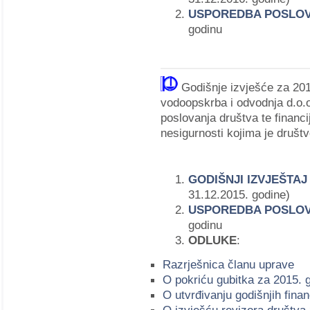
USPOREDBA POSLO
godinu
Godišnje izvješće za 20
vodoopskrba i odvodnja d.o.o.
poslovanja društva te financij
nesigurnosti kojima je društv
GODIŠNJI IZVJEŠTA
31.12.2015. godine)
USPOREDBA POSLO
godinu
ODLUKE
:
Razrješnica članu uprave
O pokriću gubitka za 2015. 
O utvrđivanju godišnjih fina