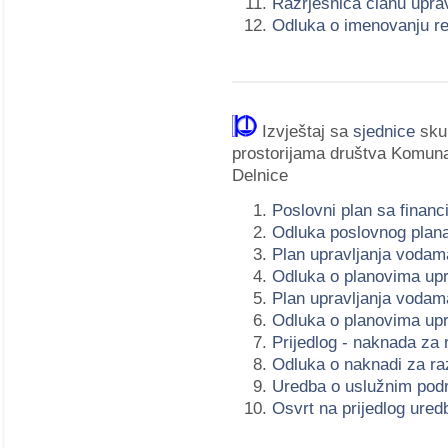
Razrješnica članu upra
Odluka o imenovanju re
Izvještaj sa
sjednice
skup
prostorijama društva
Komunal
Delnice
Poslovni plan sa finan
Odluka poslovnog plan
Plan upravljanja vodam
Odluka o planovima upra
Plan upravljanja vodama
Odluka o planovima upra
Prijedlog - naknada za 
Odluka o naknadi za ra
Uredba o uslužnim pod
Osvrt na prijedlog ure