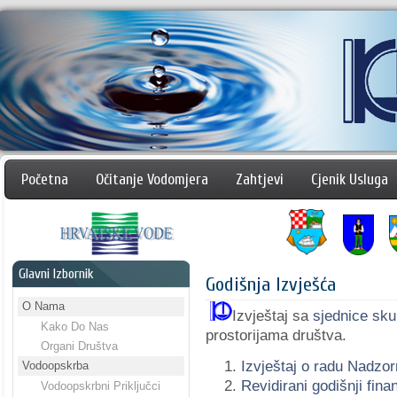
Početna
Očitanje Vodomjera
Zahtjevi
Cjenik Usluga
Glavni Izbornik
Godišnja Izvješća
O Nama
Izvještaj sa
sjednice sku
Kako Do Nas
prostorijama društva.
Organi Društva
Izvještaj o radu Nadzo
Vodoopskrba
Revidirani godišnji fina
Vodoopskrbni Priključci