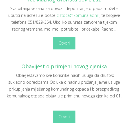
Sva pitanja vezana za dovoz i deponiranje otpada možete
uputiti na adresu e-pošte
cistoca@komunalac.hr
, te brojeve
telefona 051/829-354. Ukoliko su vrata zatvorena tijekom
radnog vremena, molimo potrubite i pričekajte. Radno
…
Otvori
Obavijest o primjeni novog cjenika
Obavještavamo sve korisnike naših usluga da društvo
sukladno odredbama Odluka o načinu pružanja javne usluge
prikupljanja miješanog komunalnog otpada i biorazgradivog
komunalnog otpada objavljuje primjenu novoga cjenika od 01.
…
Otvori