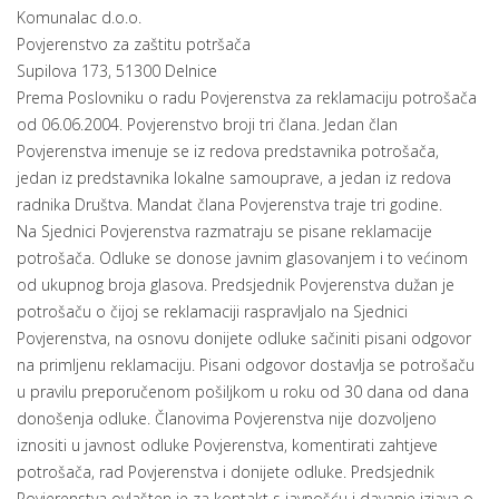
Komunalac d.o.o.
Povjerenstvo za zaštitu potršača
Supilova 173, 51300 Delnice
Prema Poslovniku o radu Povjerenstva za reklamaciju potrošača
od 06.06.2004. Povjerenstvo broji tri člana. Jedan član
Povjerenstva imenuje se iz redova predstavnika potrošača,
jedan iz predstavnika lokalne samouprave, a jedan iz redova
radnika Društva. Mandat člana Povjerenstva traje tri godine.
Na Sjednici Povjerenstva razmatraju se pisane reklamacije
potrošača. Odluke se donose javnim glasovanjem i to većinom
od ukupnog broja glasova. Predsjednik Povjerenstva dužan je
potrošaču o čijoj se reklamaciji raspravljalo na Sjednici
Povjerenstva, na osnovu donijete odluke sačiniti pisani odgovor
na primljenu reklamaciju. Pisani odgovor dostavlja se potrošaču
u pravilu preporučenom pošiljkom u roku od 30 dana od dana
donošenja odluke. Članovima Povjerenstva nije dozvoljeno
iznositi u javnost odluke Povjerenstva, komentirati zahtjeve
potrošača, rad Povjerenstva i donijete odluke. Predsjednik
Povjerenstva ovlašten je za kontakt s javnošću i davanje izjava o