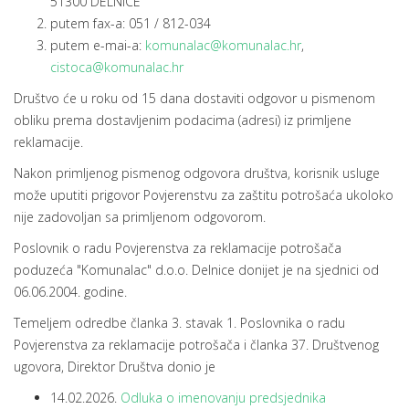
51300 DELNICE
putem fax-a: 051 / 812-034
putem e-mai-a:
komunalac@komunalac.hr
,
cistoca@komunalac.hr
Društvo će u roku od 15 dana dostaviti odgovor u pismenom
obliku prema dostavljenim podacima (adresi) iz primljene
reklamacije.
Nakon primljenog pismenog odgovora društva, korisnik usluge
može uputiti prigovor Povjerenstvu za zaštitu potrošaća ukoloko
nije zadovoljan sa primljenom odgovorom.
Poslovnik o radu Povjerenstva za reklamacije potrošača
poduzeća "Komunalac" d.o.o. Delnice donijet je na sjednici od
06.06.2004. godine.
Temeljem odredbe članka 3. stavak 1. Poslovnika o radu
Povjerenstva za reklamacije potrošača i članka 37. Društvenog
ugovora, Direktor Društva donio je
14.02.2026.
Odluka o imenovanju predsjednika