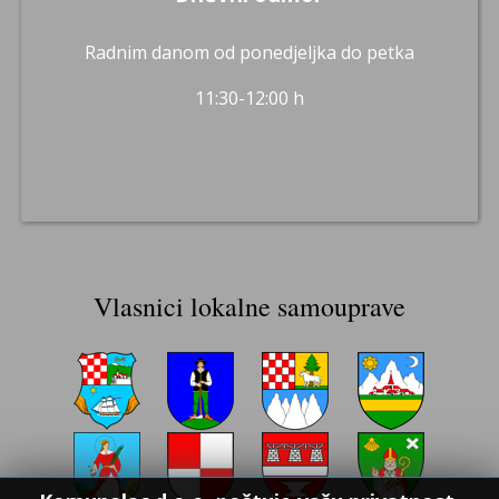
Radnim danom od ponedjeljka do petka
11:30-12:00 h
Vlasnici lokalne samouprave