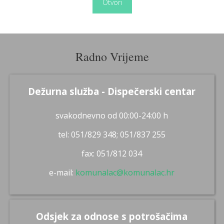
Otvori
Radno Vrijeme
Dežurna služba - Dispečerski centar
svakodnevno od 00:00-24:00 h
tel: 051/829 348; 051/837 255
fax: 051/812 034
e-mail:
komunalac@komunalac.hr
Odsjek za odnose s potrošačima