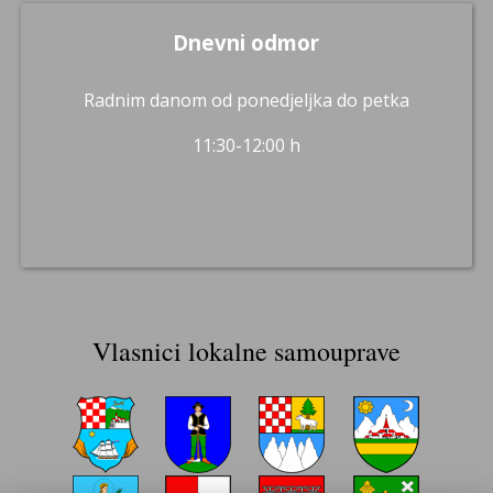
Dnevni odmor
Radnim danom od ponedjeljka do petka
11:30-12:00 h
Vlasnici lokalne samouprave