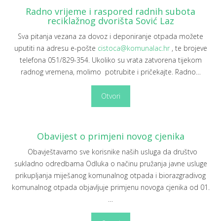
Radno vrijeme i raspored radnih subota
reciklažnog dvorišta Sović Laz
Sva pitanja vezana za dovoz i deponiranje otpada možete
uputiti na adresu e-pošte
cistoca@komunalac.hr
, te brojeve
telefona 051/829-354. Ukoliko su vrata zatvorena tijekom
radnog vremena, molimo potrubite i pričekajte. Radno
…
Otvori
Obavijest o primjeni novog cjenika
Obavještavamo sve korisnike naših usluga da društvo
sukladno odredbama Odluka o načinu pružanja javne usluge
prikupljanja miješanog komunalnog otpada i biorazgradivog
komunalnog otpada objavljuje primjenu novoga cjenika od 01.
…