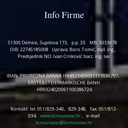
Info Firme
51300 Delnice, Supilova 173, p.p. 33. MB: 3033678
OIB: 22745185008 Uprava: Boro Tomić, dipl. ing.,
Predsjednik NO: Ivan Crnković bacc. ing. sec
IBAN: PRIVREDNA BANKA HR4923400091117036797,
ERSTE&STEIERMARKISCHE BANH
HR9324020061100386724
Kontakt: tel: 051/829-340, 829-348, fax: 051/812-
034,
www.komunalac.hr
, e-mail:
komunalac@komunalac.hr