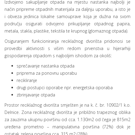
Izdvojeno sakupljanje otpada na mjestu nastanka najbolji je
način pripreme otpadnih materijala za daljnju uporabu, a isto je
i obveza jedinica lokalne samouprave koja je dužna na svom
području osigurati odvojeno prikupljanje otpadnog papira,
metala, stakla, plastike, tekstila te krupnog (glomaznog otpada).
Osiguranjem funkcioniranja reciklažnog dvorišta pridonosi se
provedbi aktivnosti s višim redom prvenstva u hijerarhiji
gospodarenja otpadom s najboljim ishodom za okoliš:
sprečavanje nastanka otpada
priprema za ponovnu uporabu
recikliranje
drugi postupci oporabe npr. energetska oporaba
zbrinjavanje otpada
Prostor reciklažnog dvorišta smješten je na k. č. br. 10902/1 k.o.
Delnice. Zona reciklažnog dvorišta je približno trapeznog oblika
za zauzima ukupnu površinu od cca. 1.130m2 od čega je 815m2
uređena prometno – manipulativna površina (72%) dok je
ostatak zelena površina cca. 315 m2 (28%).