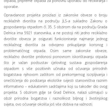
otpada, pripreme otpada za ponovnu uporabu do recikliranja i
oporabe.
Opravdanost projekta proizlazi iz zakonske obveze o broju
reciklažnih dvorišta na području JLS-a sukladno Zakonu o
gospodarenju otpadom čl. 35. S obzirom da na području Grada
Delnica ima 5921 stanovnika, a ne postoji niti jedno reciklažno
dvorište obveza je osigurati funkcioniranje najmanje jednog
reciklažnog dvorišta za odvojeno prikupljanje korisnog i
problematičnog otpada. Osim same zakonske obveze,
reciklažno dvorište pridonosi ponovnom iskorištavanju otpada
što je važan podsustav cjelovitog sustava gospodarenja
otpadom s više pozitivnih učinaka od očuvanja prirodnih
bogatstava njihovom zaštitom od prekomjernog iscrpljivanja i
onečišćenja do podizanja ekološke svijesti stanovništva raznim
informativno – edukativnim sadržajima koji su također dio ovog
projekta. S obzirom gdje se Grad Delnice, nalazi uzimajući u
obzir prirodna bogatstva i raznolikost biljnog i životinjskog
svijeta, ovo očuvanje okoliša još više dobiva na važnosti.