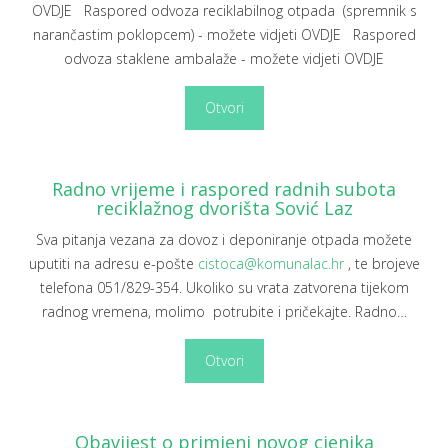
OVDJE Raspored odvoza reciklabilnog otpada (spremnik s
narančastim poklopcem) - možete vidjeti OVDJE Raspored
odvoza staklene ambalaže - možete vidjeti OVDJE
Otvori
Radno vrijeme i raspored radnih subota
reciklažnog dvorišta Sović Laz
Sva pitanja vezana za dovoz i deponiranje otpada možete
uputiti na adresu e-pošte
cistoca@komunalac.hr
, te brojeve
telefona 051/829-354. Ukoliko su vrata zatvorena tijekom
radnog vremena, molimo potrubite i pričekajte. Radno
…
Otvori
Obavijest o primjeni novog cjenika