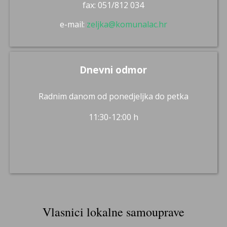
fax: 051/812 034
e-mail:
zeljka@komunalac.hr
Dnevni odmor
Radnim danom od ponedjeljka do petka
11:30-12:00 h
Vlasnici lokalne samouprave