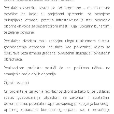
Reciklažno dvorište sastoji se od prometno – manipulativne
površine na kojoj su smješteni spremnici za odvojeno
prikupljanje otpada, prateća infrastruktura (sustav odvodnje
oborinskih voda sa separatorom masti i ulja i upojnim bunarom)
te zelene površine.
Reciklažna dvorišta imaju značajnu ulogu u ukupnom sustavu
gospodarenja otpadom jer služe kao poveznica kojom se
osigurava veza između građana, ovlaštenih skupljača i ovlaštenih
obrađivača.
Realizacijom projekta postići će se pozitivan učinak na
smanjenje broja divljih deponija.
Ciljevi i rezultati
Cilj projekta je izgradnja reciklažnog dvorišta kako bi se uskladio
sustav gospodarenja otpadom sa zakonom i strateškim
dokumentima, povećala stopa odvojenog prikupljanja korisnog i
opasnog otpada iz komunalnog otpada kao i provođenje