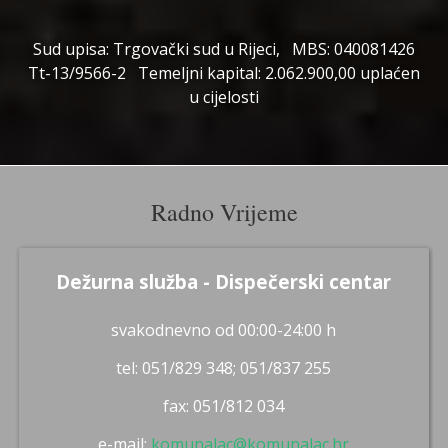
Sud upisa: Trgovački sud u Rijeci, MBS: 040081426
Tt-13/9566-2 Temeljni kapital: 2.062.900,00 uplaćen
u cijelosti
Radno Vrijeme
Dežurna služba - Dispečerski centar
svakodnevno od 00:00-24:00 h
tel: 051/829 348; 051/837 255
fax: 051/812 034
e-mail:
komunalac@komunalac.hr