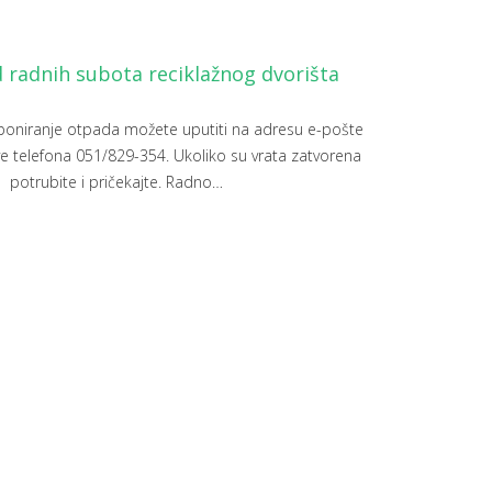
 radnih subota reciklažnog dvorišta
eponiranje otpada možete uputiti na adresu e-pošte
ve telefona 051/829-354. Ukoliko su vrata zatvorena
potrubite i pričekajte. Radno
…