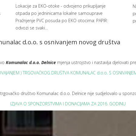
Lokacije za EKO-otoke - odvojeno prikupljanje
N
s
otpada po jedninicama lokalne samouprave
p
Pražnjenje PVC posuda po EKO otocima: PAPIR:
p
odvozi se svaki
…
munalac d.o.o. s osnivanjem novog društva
tvo
Komunalac d.o.o. Delnice
mjenja ustrojstvo i nastavlja djelovati
ODVAJANJEM ) TRGOVAČKOG DRUŠTVA KOMUNALAC d.o.o. S OSNIVANJ
trgovačko društvo Komunalac d.o.o. Delnice nije sudjelovalo u sponz
IZJAVA O SPONZORSTVIMA I DONACIJAMA ZA 2016. GODINU