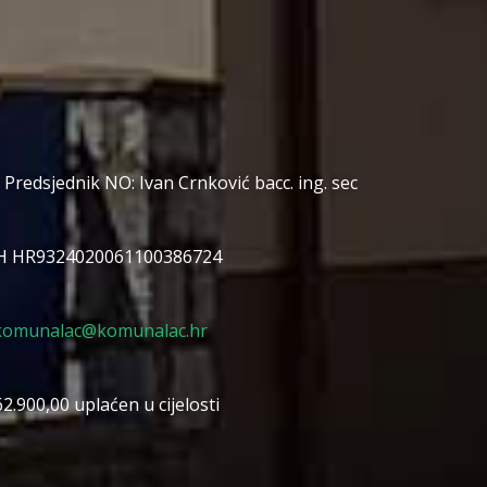
redsjednik NO: Ivan Crnković bacc. ing. sec
H HR9324020061100386724
komunalac@komunalac.hr
.900,00 uplaćen u cijelosti