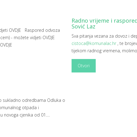
Radno vrijeme i raspored
Sović Laz
idjeti OVDJE Raspored odvoza
Sva pitanja vezana za dovoz i d
pcem) - možete vidjeti OVDJE
cistoca@komunalac.hr
, te broje
 OVDJE
tijekom radnog vremena, molimo 
Otvori
vo sukladno odredbama Odluka o
komunalnog otpada i
u novoga cjenika od 01.
…