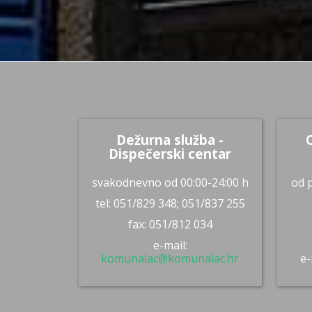
Dežurna služba -
Dispečerski centar
svakodnevno od 00:00-24:00 h
od p
tel: 051/829 348; 051/837 255
fax: 051/812 034
e-mail:
komunalac@komunalac.hr
e-