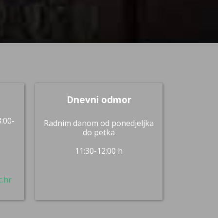
Dnevni odmor
8:00-
Radnim danom od ponedjeljka
do petka
11:30-12:00 h
.hr