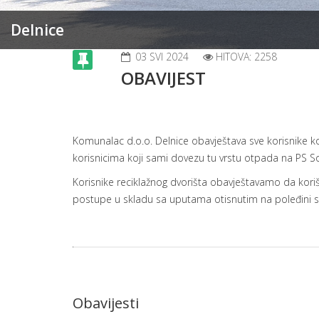
Delnice
03 SVI 2024
HITOVA: 2258
OBAVIJEST
Komunalac d.o.o. Delnice obavještava sve korisnike
korisnicima koji sami dovezu tu vrstu otpada na PS So
Korisnike reciklažnog dvorišta obavještavamo da kori
postupe u skladu sa uputama otisnutim na poleđini sv
Obavijesti