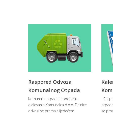
Raspored Odvoza
Kale
Komunalnog Otpada
Kom
Komunalni otpad na području
Raspo
djelovanja Komunalca d.o.o. Delnice
otpada
odvozi se prema slijedećem
se proz