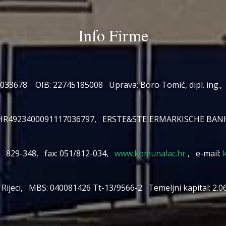
Info Firme
3033678 OIB: 22745185008 Uprava: Boro Tomić, dipl. ing., P
HR4923400091117036797, ERSTE&STEIERMARKISCHE BAN
0, 829-348, fax: 051/812-034,
www.komunalac.hr
, e-mail:
 Rijeci, MBS: 040081426 Tt-13/9566-2 Temeljni kapital: 2.062