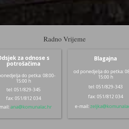
Radno Vrijeme
Odsjek za odnose s
Blagajna
potrošačima
od ponedjelja do petka: 0
onedjelja do petka: 08:00-
15:00 h
15:00 h
tel: 051/829-343
tel: 051/829-345
fax: 051/812 034
fax: 051/812 034
e-mail:
zeljka@komunalac
mail:
ana@komunalac.hr