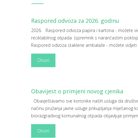
Raspored odvoza za 2026. godinu
2026. Raspored odvoza papira i kartona - možete v
reciklabilnog otpada (spremnik s narančastim poklo
Raspored odvoza staklene ambalaže - možete vidjeti
Otvori
Obavijest o primjeni novog cjenika
Obavještavamo sve korisnike naših usluga da društ
načinu pružanja javne usluge prikupljanja miješanog 
biorazgradivog komunalnog otpada objavljuje primjen
Otvori