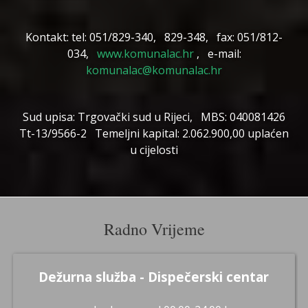
Kontakt: tel: 051/829-340, 829-348, fax: 051/812-
034,
www.komunalac.hr
, e-mail:
komunalac@komunalac.hr
Sud upisa: Trgovački sud u Rijeci, MBS: 040081426
Tt-13/9566-2 Temeljni kapital: 2.062.900,00 uplaćen
u cijelosti
Radno Vrijeme
Dežurna služba - Dispečerski centar