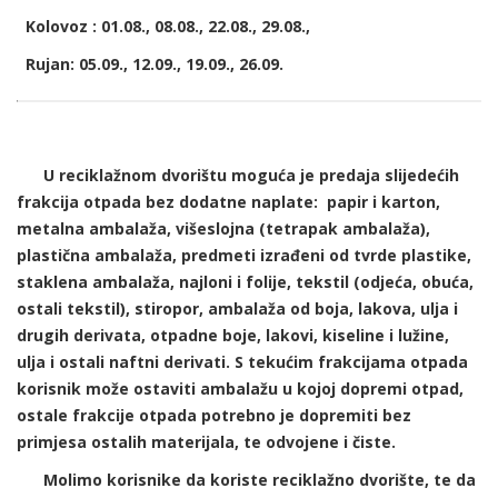
Kolovoz : 01.08., 08.08., 22.08., 29.08.,
Rujan: 05.09., 12.09., 19.09., 26.09.
U reciklažnom dvorištu moguća je predaja slijedećih
frakcija otpada bez dodatne naplate: papir i karton,
metalna ambalaža, višeslojna (tetrapak ambalaža),
plastična ambalaža, predmeti izrađeni od tvrde plastike,
staklena ambalaža, najloni i folije, tekstil (odjeća, obuća,
ostali tekstil), stiropor, ambalaža od boja, lakova, ulja i
drugih derivata, otpadne boje, lakovi, kiseline i lužine,
ulja i ostali naftni derivati. S tekućim frakcijama otpada
korisnik može ostaviti ambalažu u kojoj dopremi otpad,
ostale frakcije otpada potrebno je dopremiti bez
primjesa ostalih materijala, te odvojene i čiste.
Molimo korisnike da koriste reciklažno dvorište, te da