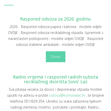
Raspored odvoza za 2026. godinu
2026. Raspored odvoza papira i kartona - možete vidjeti
OVDJE Raspored odvoza reciklabilnog otpada (spremnik s
narančastim poklopcem) - možete vidjeti OVDJE Raspored
odvoza staklene ambalaže - možete vidjeti OVDJE
Otvori
Radno vrijeme i raspored radnih subota
reciklažnog dvorišta Sović Laz
Sva pitanja vezana za dovoz i deponiranje otpada možete
uputiti na adresu e-pošte
cistoca@komunalac.hr
, te brojeve
telefona 051/829-354. Ukoliko su vrata zatvorena tijekom
radnog vremena, molimo potrubite i pričekajte. Radno
…