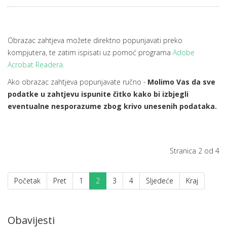
Obrazac zahtjeva možete direktno popunjavati preko
kompjutera, te zatim ispisati uz pomoć programa
Adobe
Acrobat Readera.
Ako obrazac zahtjeva popunjavate ručno
-
Molimo Vas da sve
podatke u zahtjevu ispunite čitko kako bi izbjegli
eventualne nesporazume zbog krivo unesenih podataka.
Stranica 2 od 4
Početak
Pret
1
2
3
4
Sljedeće
Kraj
Obavijesti