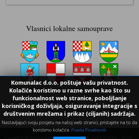
Vlasnici lokalne samouprave
Komunalac d.o.o. poštuje vašu privatnost.
Primorsko goranska županija, Grad Delnice,
Kolačiće koristimo u razne svrhe kao što su
funkcionalnost web stranice, poboljšanje
Općina Mrkopalj, Općina Ravna Gora,
korisničkog doživljaja, osiguravanje integracije s
Općina Lokve, Općina Skrad, Općina Fužine,
društvenim mrežama i prikaz (ciljanih) sadržaja.
Općina Brod Moravice
Nastavljajući svoju posjetu na našoj web stranici, pristajete na to da
koristimo kolačiće.
Pravila Privatnosti
Copyright © Komunalac d.o.o. Delnice - za vodoopskrbu i druge