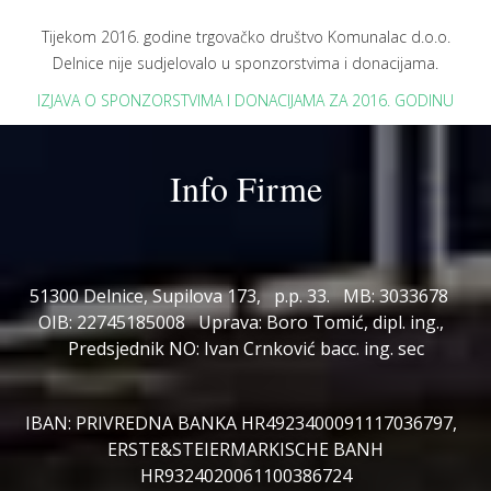
Tijekom 2016. godine trgovačko društvo Komunalac d.o.o.
Delnice nije sudjelovalo u sponzorstvima i donacijama.
IZJAVA O SPONZORSTVIMA I DONACIJAMA ZA 2016. GODINU
Info Firme
51300 Delnice, Supilova 173, p.p. 33. MB: 3033678
OIB: 22745185008 Uprava: Boro Tomić, dipl. ing.,
Predsjednik NO: Ivan Crnković bacc. ing. sec
IBAN: PRIVREDNA BANKA HR4923400091117036797,
ERSTE&STEIERMARKISCHE BANH
HR9324020061100386724