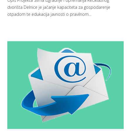
Opis Projekta Svrha izgradnje i opremanja Reciklažnog
dvorišta Delnice je jačanje kapaciteta za gospodarenje
otpadom te edukacija javnosti o pravilnom
…